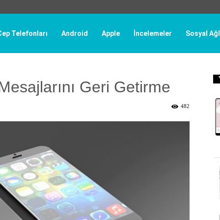
Cep Telefonları
Android
Apple
İncelemeler
Sosyal Ağl
esajlarını Geri Getirme
482