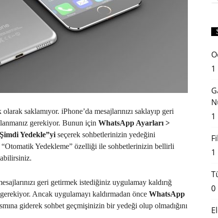
O
1
G
N
olarak saklamıyor. iPhone’da mesajlarınızı saklayıp geri
1
ullanmanız gerekiyor. Bunun için
WhatsApp Ayarları >
“Şimdi Yedekle”yi
seçerek sohbetlerinizin yedeğini
F
 “Otomatik Yedekleme” özelliği ile sohbetlerinizin bellirli
1
bilirsiniz.
T
esajlarınızı geri getirmek istediğiniz uygulamay kaldırığ
0
 gerekiyor. Ancak uygulamayı kaldırmadan önce
WhatsApp
smına giderek sohbet geçmişinizin bir yedeği olup olmadığını
E