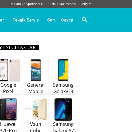
Reklam ve Sponsorluk
Gizlilik Sözleşmesi
İletişim
ar
Teknik Servis
Soru – Cevap
YENI CIHAZLAR
Google
General
Samsung
Pixel
Mobile
Galaxy J8
GM9 Plus
(64 GB)
Huawei
Vsun
Samsung
P20 Pro
Cube
Galaxy A7