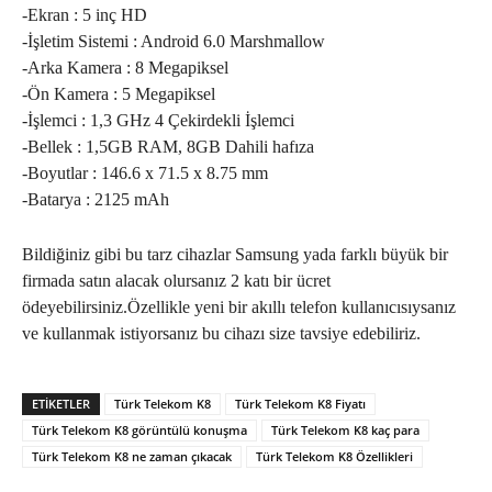
-Ekran : 5 inç HD
-İşletim Sistemi : Android 6.0 Marshmallow
-Arka Kamera : 8 Megapiksel
-Ön Kamera : 5 Megapiksel
-İşlemci : 1,3 GHz 4 Çekirdekli İşlemci
-Bellek : 1,5GB RAM, 8GB Dahili hafıza
-Boyutlar : 146.6 x 71.5 x 8.75 mm
-Batarya : 2125 mAh
Bildiğiniz gibi bu tarz cihazlar Samsung yada farklı büyük bir
firmada satın alacak olursanız 2 katı bir ücret
ödeyebilirsiniz.Özellikle yeni bir akıllı telefon kullanıcısıysanız
ve kullanmak istiyorsanız bu cihazı size tavsiye edebiliriz.
ETIKETLER
Türk Telekom K8
Türk Telekom K8 Fiyatı
Türk Telekom K8 görüntülü konuşma
Türk Telekom K8 kaç para
Türk Telekom K8 ne zaman çıkacak
Türk Telekom K8 Özellikleri