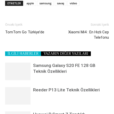
ETIKETLER
apple
samsung
savaş
video
Önceki İçerik
Sonraki İçerik
TomTom Go Türkiye’de
Xiaomi Mi4 : En Hızlı Cep
Telefonu
İLGİLİ HABERLER
YAZARIN DİĞER YAZILARI
Samsung Galaxy S20 FE 128 GB
Teknik Özellikleri
Reeder P13 Lite Teknik Özellikleri