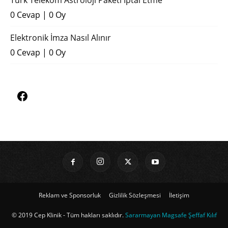
0 Cevap
|
0 Oy
Elektronik İmza Nasıl Alınır
0 Cevap
|
0 Oy
Reklam ve Sponsorluk
Gizlilik Sözleşmesi
İletişim
© 2019 Cep Klinik - Tüm hakları saklıdır.
Sararmayan Magsafe Şeffaf Kılıf