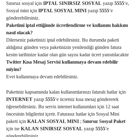
Sınırsız sosyal için
IPTAL SINIRSIZ SOSYAL
yazıp
5555
‘e,
Sosyal mini için
IPTAL SOSYAL MINI
yazıp
5555
‘e
gönderebilirsiniz.
Paketimi iptal ettiğimde ücretlendirme ve kullanım hakkım
nasıl olacak?
Dilerseniz paketinizi iptal edebilirsiniz. Bu durumda paketi
aldığınız günden veya paketinizin yenilendiği günden fatura
kesim tarihinize kadar olan gün sayısı kadar ücret yansıtılacaktır
Twitter Kısa Mesaj Servisi kullanmaya devam edebilir
miyim?
Evet kullanmaya devam edebilirsiniz.
Paketiniz kapsamında kalan kullanımlarınızı faturalı hatlar için
INTERNET
yazıp
5555
‘e ücretsiz kısa mesaj göndererek
öğrenebilirsiniz. Bu servis internet kullanımları için 12 saat
öncesinin bilgilerini içerir. Faturasız hatlar için Sosyal Mini
paketi için
KALAN SOSYAL MINI
;
Sınırsız Sosyal Paket
için ise
KALAN SINIRSIZ SOSYAL
yazıp
5555
‘e
gönderebilirsiniz.