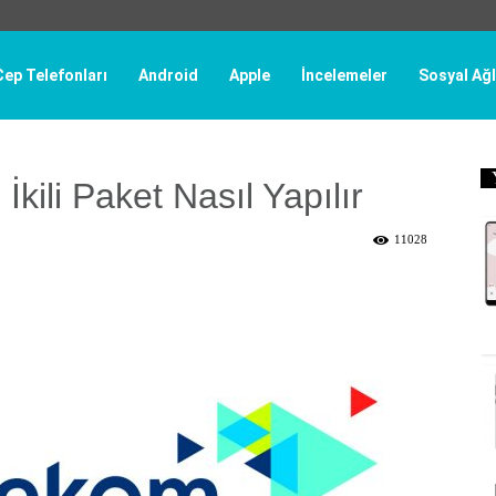
Cep Telefonları
Android
Apple
İncelemeler
Sosyal Ağl
İkili Paket Nasıl Yapılır
11028