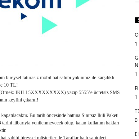
O
1
G
N
1
m bireysel faturasız mobil hat sahibi yakınınız ile karşılıklı
e 10 TL!
F
O (Örnek: IKILI 5XXXXXXXXX) yazıp 5555’e ücretsiz SMS
1
ın keyfini çıkarın!
T
 kapatılacaktır. Bu tarih öncesinde hattına Sınırsız İkili Paketi
0
 tarihi itibarıyla yenilenmeyecek olup, kalan kullanım hakları
tir.
E
sahibi bireysel müşteriler ile Taraftar hattı sahipleri