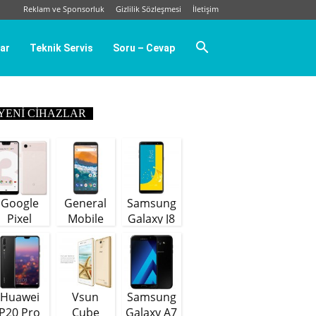
Reklam ve Sponsorluk
Gizlilik Sözleşmesi
İletişim
ar
Teknik Servis
Soru – Cevap
YENI CIHAZLAR
Google
General
Samsung
Pixel
Mobile
Galaxy J8
GM9 Plus
(64 GB)
Huawei
Vsun
Samsung
P20 Pro
Cube
Galaxy A7