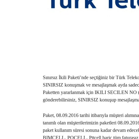
Sınırsız İkili Paketi’nde seçtiğiniz bir Türk Teleko
SINIRSIZ konuşmak ve mesajlaşmak ayda sadec
Paketten yararlanmak için IKILI SECILEN N
gönderebilirsiniz, SINIRSIZ konuşup mesajlaşman
Paket, 08.09.2016 tarihi itibarıyla müşteri alımına
tanımlı olan müşterilerimizin paketleri 08.09.2016
paket kullanım süresi sonuna kadar devam edecek
BIMCELL, POCELL, Pttcell hariç tüm faturasız hat 