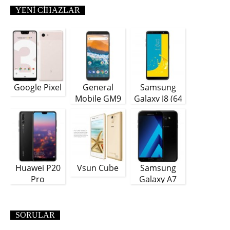
YENI CIHAZLAR
Google Pixel
General
Samsung
Mobile GM9
Galaxy J8 (64
Plus
GB)
Huawei P20
Vsun Cube
Samsung
Pro
Galaxy A7
(2018)
SORULAR