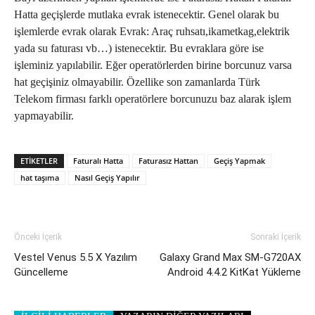
Hatta geçişlerde mutlaka evrak istenecektir. Genel olarak bu
işlemlerde evrak olarak Evrak: Araç ruhsatı,ikametkag,elektrik
yada su faturası vb…) istenecektir. Bu evraklara göre ise
işleminiz yapılabilir. Eğer operatörlerden birine borcunuz varsa
hat geçişiniz olmayabilir. Özellike son zamanlarda Türk
Telekom firması farklı operatörlere borcunuzu baz alarak işlem
yapmayabilir.
ETIKETLER
Faturalı Hatta
Faturasız Hattan
Geçiş Yapmak
hat taşıma
Nasıl Geçiş Yapılır
Önceki İçerik
Sonraki İçerik
Vestel Venus 5.5 X Yazılım
Galaxy Grand Max SM-G720AX
Güncelleme
Android 4.4.2 KitKat Yükleme