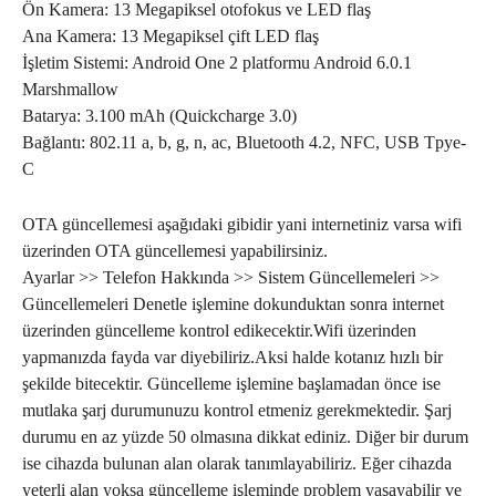
Ön Kamera: 13 Megapiksel otofokus ve LED flaş
Ana Kamera: 13 Megapiksel çift LED flaş
İşletim Sistemi: Android One 2 platformu Android 6.0.1
Marshmallow
Batarya: 3.100 mAh (Quickcharge 3.0)
Bağlantı: 802.11 a, b, g, n, ac, Bluetooth 4.2, NFC, USB Tpye-
C
OTA güncellemesi aşağıdaki gibidir yani internetiniz varsa wifi
üzerinden OTA güncellemesi yapabilirsiniz.
Ayarlar >> Telefon Hakkında >> Sistem Güncellemeleri >>
Güncellemeleri Denetle işlemine dokunduktan sonra internet
üzerinden güncelleme kontrol edikecektir.Wifi üzerinden
yapmanızda fayda var diyebiliriz.Aksi halde kotanız hızlı bir
şekilde bitecektir. Güncelleme işlemine başlamadan önce ise
mutlaka şarj durumunuzu kontrol etmeniz gerekmektedir. Şarj
durumu en az yüzde 50 olmasına dikkat ediniz. Diğer bir durum
ise cihazda bulunan alan olarak tanımlayabiliriz. Eğer cihazda
yeterli alan yoksa güncelleme işleminde problem yaşayabilir ve