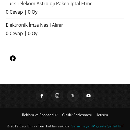
Türk Telekom Astroloji Paketi İptal Etme
0 Cevap
|
0 Oy
Elektronik İmza Nasıl Alınır
0 Cevap
|
0 Oy
Reklam ve Sponsorluk
Gizlilik Sözleşmesi
İletişim
© 2019 Cep Klinik - Tüm hakları saklıdır.
Sararmayan Magsafe Şeffaf Kılıf