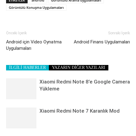
ETIKETLER
android
Görüntülü Arama uygulamaları
Görüntülü Konuşma Uygulamaları
Önceki İçerik
Sonraki İçerik
Android için Video Oynatma
Android Finans Uygulamaları
Uygulamaları
İLGİLİ HABERLER
YAZARIN DİĞER YAZILARI
Xiaomi Redmi Note 8’e Google Camera
Yükleme
Xiaomi Redmi Note 7 Karanlık Mod