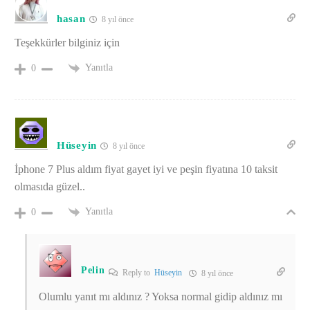
hasan
8 yıl önce
Teşekkürler bilginiz için
Yanıtla
0
Hüseyin
8 yıl önce
İphone 7 Plus aldım fiyat gayet iyi ve peşin fiyatına 10 taksit
olmasıda güzel..
Yanıtla
0
Pelin
Reply to
Hüseyin
8 yıl önce
Olumlu yanıt mı aldınız ? Yoksa normal gidip aldınız mı