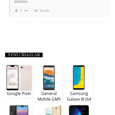
telefonu
Yanıtla
0
YENI CIHAZLAR
Google Pixel
General
Samsung
Mobile GM9
Galaxy J8 (64
Plus
GB)