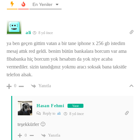
En Yeniler
ali
8 yıl önce
ya ben geçen gittim vatan a bir tane iphone x 256 gb istedim
mesaj attık red geldi. benim bütün bankalara borcum var ama
fibabanka hiç borcum yok hesabım da yok niye acaba
vermediler. sizin tanıdığınız yokmu aracı soksak bana taksitle
telefon alsak.
Yanıtla
0
Hasan Fehmi
Yazar
Reply to
ali
8 yıl önce
teşekkürler 🙂
Yanıtla
0