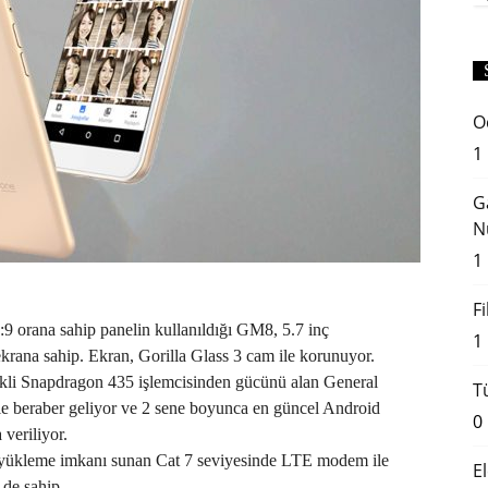
O
1
G
N
1
F
:9 orana sahip panelin kullanıldığı GM8, 5.7 inç
1
ana sahip. Ekran, Gorilla Glass 3 cam ile korunuyor.
kli Snapdragon 435 işlemcisinden gücünü alan General
T
e beraber geliyor ve 2 sene boyunca en güncel Android
0
veriliyor.
yükleme imkanı sunan Cat 7 seviyesinde LTE modem ile
E
de sahip.