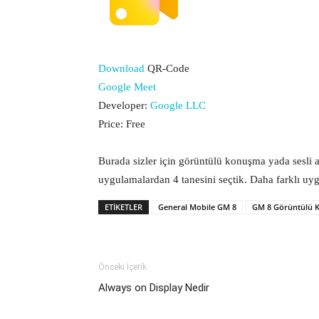
Download
QR-Code
Google Meet
Developer:
Google LLC
Price:
Free
Burada sizler için görüntülü konuşma yada sesli 
uygulamalardan 4 tanesini seçtik. Daha farklı uy
ETIKETLER
General Mobile GM 8
GM 8 Görüntülü
Önceki İçerik
Always on Display Nedir