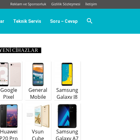
Reklam ve Sponsorluk
Gizlilik Sözleşmesi
İletişim
ar
Teknik Servis
Soru – Cevap
YENI CIHAZLAR
Google
General
Samsung
Pixel
Mobile
Galaxy J8
GM9 Plus
(64 GB)
Huawei
Vsun
Samsung
P20 Pro
Cube
Galaxy A7