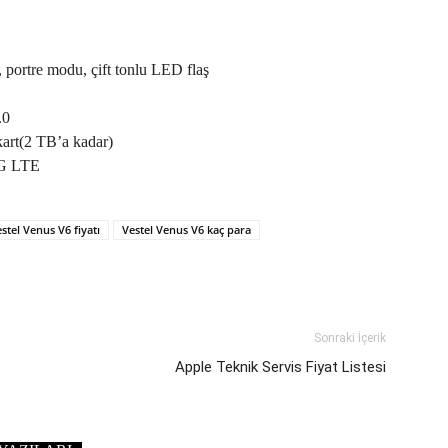
 portre modu, çift tonlu LED flaş
.0
art(2 TB’a kadar)
4G LTE
stel Venus V6 fiyatı
Vestel Venus V6 kaç para
Sonraki İçerik
Apple Teknik Servis Fiyat Listesi