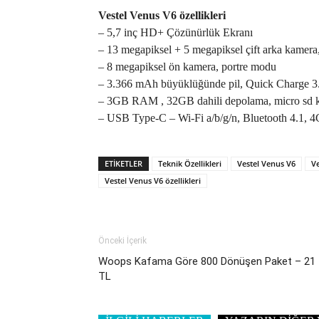
Vestel Venus V6 özellikleri
– 5,7 inç HD+ Çözünürlük Ekranı
– 13 megapiksel + 5 megapiksel çift arka kamera,
– 8 megapiksel ön kamera, portre modu
– 3.366 mAh büyüklüğünde pil, Quick Charge 3
– 3GB RAM , 32GB dahili depolama, micro sd k
– USB Type-C – Wi-Fi a/b/g/n, Bluetooth 4.1, 
ETIKETLER
Teknik Özellikleri
Vestel Venus V6
Ve
Vestel Venus V6 özellikleri
Önceki İçerik
Woops Kafama Göre 800 Dönüşen Paket – 21
TL