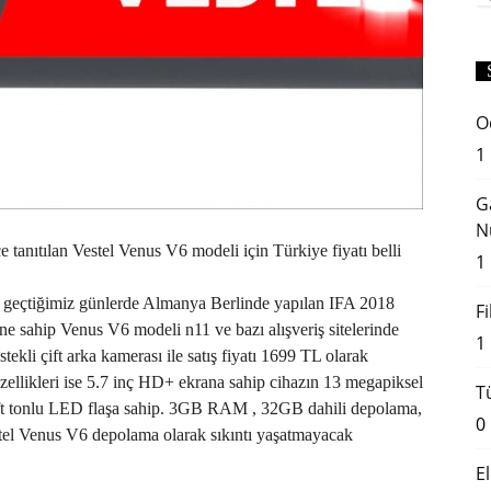
O
1
G
N
e tanıtılan Vestel Venus V6 modeli için Türkiye fiyatı belli
1
li geçtiğimiz günlerde Almanya Berlinde yapılan IFA 2018
F
ine sahip Venus V6 modeli n11 ve bazı alışveriş sitelerinde
1
ekli çift arka kamerası ile satış fiyatı 1699 TL olarak
ellikleri ise 5.7 inç HD+ ekrana sahip cihazın 13 megapiksel
T
çift tonlu LED flaşa sahip. 3GB RAM , 32GB dahili depolama,
0
stel Venus V6 depolama olarak sıkıntı yaşatmayacak
E