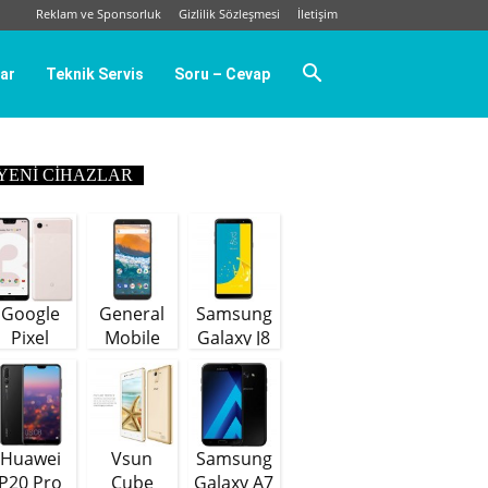
Reklam ve Sponsorluk
Gizlilik Sözleşmesi
İletişim
ar
Teknik Servis
Soru – Cevap
YENI CIHAZLAR
Google
General
Samsung
Pixel
Mobile
Galaxy J8
GM9 Plus
(64 GB)
Huawei
Vsun
Samsung
P20 Pro
Cube
Galaxy A7