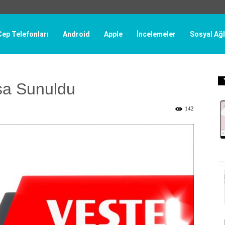
Cep Telefonları
Android
Apple
İncelemeler
Sosyal Ağl
şa Sunuldu
142