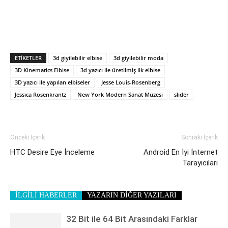
ETIKETLER
3d giyilebilir elbise
3d giyilebilir moda
3D Kinematics Elbise
3d yazıcı ile üretilmiş ilk elbise
3D yazıcı ile yapılan elbiseler
Jesse Louis-Rosenberg
Jessica Rosenkrantz
New York Modern Sanat Müzesi
slider
Önceki İçerik
Sonraki İçerik
HTC Desire Eye İnceleme
Android En İyi İnternet
Tarayıcıları
İLGİLİ HABERLER
YAZARIN DİĞER YAZILARI
32 Bit ile 64 Bit Arasındaki Farklar