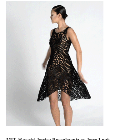
MIT
öğrencisi
Jessica Rosenkrantz
ve
Jesse Louis-