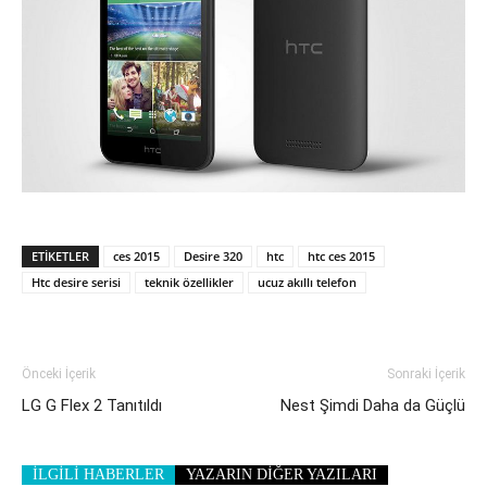
ETIKETLER
ces 2015
Desire 320
htc
htc ces 2015
Htc desire serisi
teknik özellikler
ucuz akıllı telefon
Önceki İçerik
Sonraki İçerik
LG G Flex 2 Tanıtıldı
Nest Şimdi Daha da Güçlü
İLGİLİ HABERLER
YAZARIN DİĞER YAZILARI