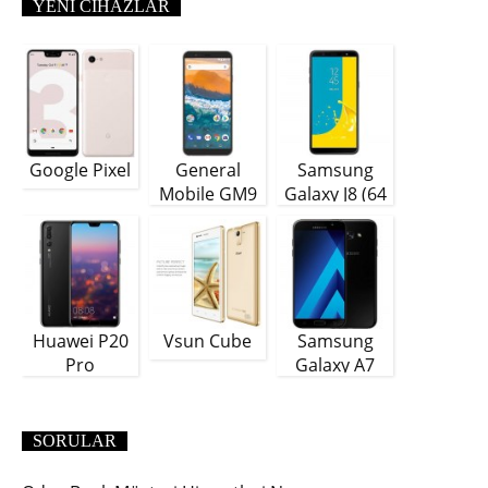
YENI CIHAZLAR
Google Pixel
General
Samsung
Mobile GM9
Galaxy J8 (64
Plus
GB)
Huawei P20
Vsun Cube
Samsung
Pro
Galaxy A7
(2018)
SORULAR