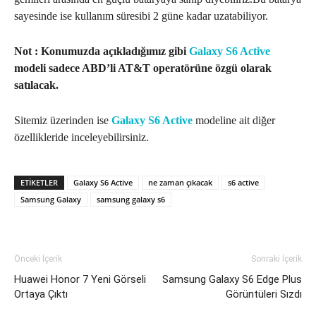
sayesinde ise kullanım süresibi 2 güne kadar uzatabiliyor.
Not : Konumuzda açıkladığımız gibi
Galaxy S6 Active
modeli sadece ABD’li AT&T operatörüne özgü olarak
satılacak.
Sitemiz üzerinden ise
Galaxy S6 Active
modeline ait diğer
özellikleride inceleyebilirsiniz.
ETIKETLER
Galaxy S6 Active
ne zaman çıkacak
s6 active
Samsung Galaxy
samsung galaxy s6
Önceki İçerik
Sonraki İçerik
Huawei Honor 7 Yeni Görseli
Samsung Galaxy S6 Edge Plus
Ortaya Çıktı
Görüntüleri Sızdı