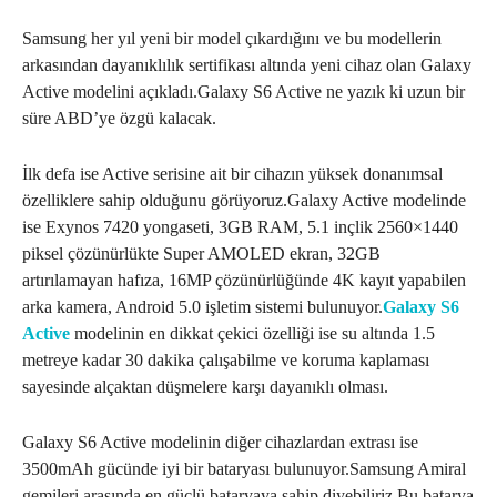
Samsung her yıl yeni bir model çıkardığını ve bu modellerin
arkasından dayanıklılık sertifikası altında yeni cihaz olan Galaxy
Active modelini açıkladı.Galaxy S6 Active ne yazık ki uzun bir
süre ABD’ye özgü kalacak.
İlk defa ise Active serisine ait bir cihazın yüksek donanımsal
özelliklere sahip olduğunu görüyoruz.Galaxy Active modelinde
ise Exynos 7420 yongaseti, 3GB RAM, 5.1 inçlik 2560×1440
piksel çözünürlükte Super AMOLED ekran, 32GB
artırılamayan hafıza, 16MP çözünürlüğünde 4K kayıt yapabilen
arka kamera, Android 5.0 işletim sistemi bulunuyor.
Galaxy S6
Active
modelinin en dikkat çekici özelliği ise su altında 1.5
metreye kadar 30 dakika çalışabilme ve koruma kaplaması
sayesinde alçaktan düşmelere karşı dayanıklı olması.
Galaxy S6 Active modelinin diğer cihazlardan extrası ise
3500mAh gücünde iyi bir bataryası bulunuyor.Samsung Amiral
gemileri arasında en güçlü bataryaya sahip diyebiliriz.Bu batarya