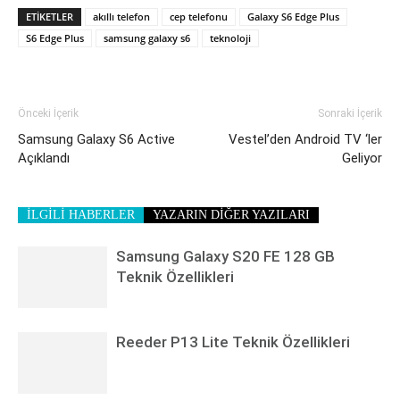
ETIKETLER
akıllı telefon
cep telefonu
Galaxy S6 Edge Plus
S6 Edge Plus
samsung galaxy s6
teknoloji
Önceki İçerik
Sonraki İçerik
Samsung Galaxy S6 Active
Vestel’den Android TV ‘ler
Açıklandı
Geliyor
İLGİLİ HABERLER
YAZARIN DİĞER YAZILARI
Samsung Galaxy S20 FE 128 GB
Teknik Özellikleri
Reeder P13 Lite Teknik Özellikleri