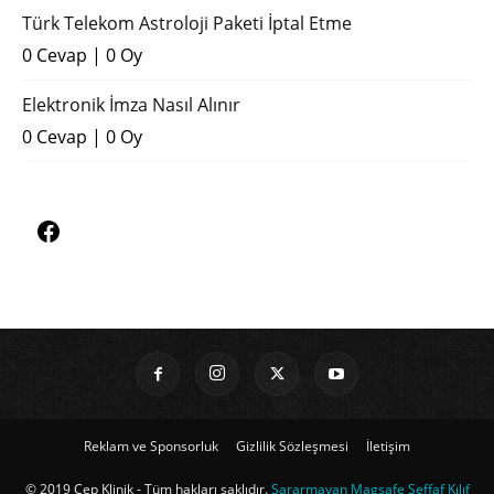
Türk Telekom Astroloji Paketi İptal Etme
0 Cevap
|
0 Oy
Elektronik İmza Nasıl Alınır
0 Cevap
|
0 Oy
Reklam ve Sponsorluk
Gizlilik Sözleşmesi
İletişim
© 2019 Cep Klinik - Tüm hakları saklıdır.
Sararmayan Magsafe Şeffaf Kılıf