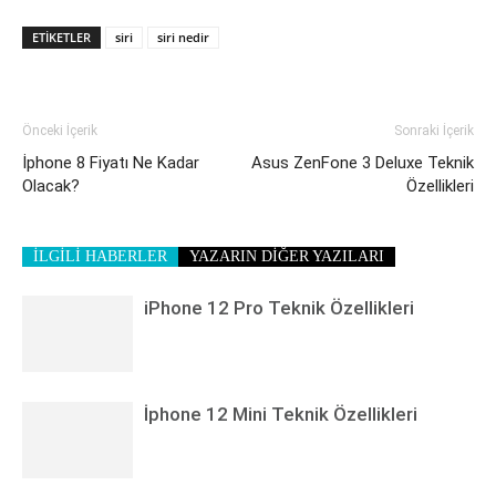
ETIKETLER
siri
siri nedir
Önceki İçerik
Sonraki İçerik
İphone 8 Fiyatı Ne Kadar
Asus ZenFone 3 Deluxe Teknik
Olacak?
Özellikleri
İLGİLİ HABERLER
YAZARIN DİĞER YAZILARI
iPhone 12 Pro Teknik Özellikleri
İphone 12 Mini Teknik Özellikleri