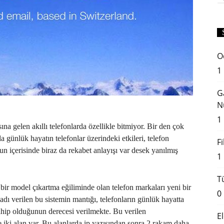
O
1
G
N
1
na gelen akıllı telefonlarda özellikle bitmiyor. Bir den çok
a günlük hayatın telefonlar üzerindeki etkileri, telefon
F
un içerisinde biraz da rekabet anlayışı var desek yanılmış
1
T
bir model çıkartma eğiliminde olan telefon markaları yeni bir
0
ı adı verilen bu sistemin mantığı, telefonların günlük hayatta
sahip olduğunun derecesi verilmekte. Bu verilen
E
e iki alan var. Bu alanlarda ip yazısından sonra 2 rakam daha