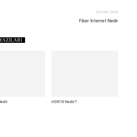
Sonraki İçerik
Fiber İnternet Nedir
YAZILARI
edir
HDR10 Nedir?