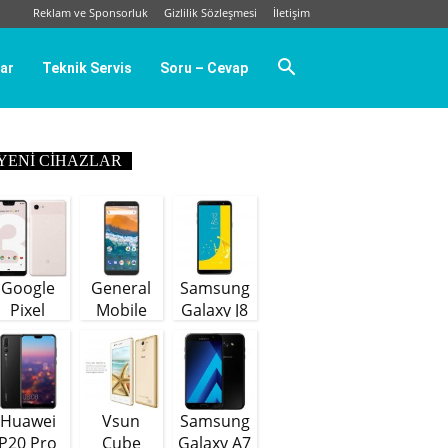
Reklam ve Sponsorluk
Gizlilik Sözleşmesi
İletişim
ar
Teknik Servis
Soru – Cevap
YENI CIHAZLAR
Google
General
Samsung
Pixel
Mobile
Galaxy J8
GM9 Plus
(64 GB)
Huawei
Vsun
Samsung
P20 Pro
Cube
Galaxy A7