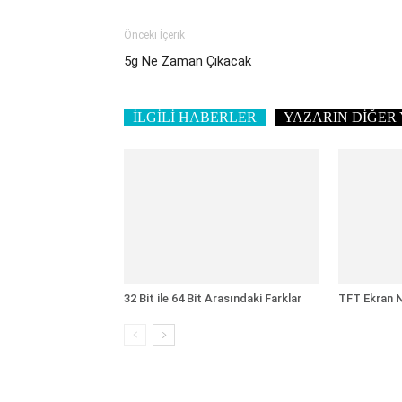
Önceki İçerik
5g Ne Zaman Çıkacak
İLGİLİ HABERLER
YAZARIN DİĞER 
32 Bit ile 64 Bit Arasındaki Farklar
TFT Ekran N