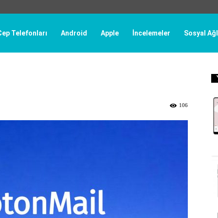
Cep Telefonları
Android
Apple
İncelemeler
Sosyal Ağl
106