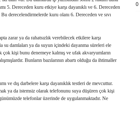
0
amı 5. Dereceden kuru etkiye karşı dayanıklı ve 6. Dereceden
r. Bu derecelendirmelerde kuru olanı 6. Dereceden ve sıvı
ta zarar ya da rahatsızlık verebilecek etkilere karşı
 da su damlaları ya da suyun içindeki dayanma süreleri ele
 pek çok kişi bunu denemeye kalmış ve ufak akvaryumların
ışmışlardır. Bunların bazılarının abartı olduğu da ihtimaller
ımı ve dış darbelere karşı dayanıklık testleri de mevcuttur.
ak ya da istemsiz olarak telefonunu suya düşüren çok kişi
 günümüzde telefonlar üzerinde de uygulanmaktadır. Ne