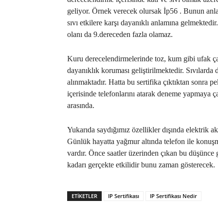
geliyor. Örnek verecek olursak İp56 . Bunun anl
sıvı etkilere karşı dayanıklı anlamına gelmektedi
olanı da 9.dereceden fazla olamaz.
Kuru derecelendirmelerinde toz, kum gibi ufak çap
dayanıklık koruması geliştirilmektedir. Sıvılarda
alınmaktadır. Hatta bu sertifika çıktıktan sonra
içerisinde telefonlarını atarak deneme yapmaya çal
arasında.
Yukarıda saydığımız özellikler dışında elektrik ak
Günlük hayatta yağmur altında telefon ile konuşm
vardır. Önce saatler üzerinden çıkan bu düşünce
kadarı gerçekte etkilidir bunu zaman gösterecek.
ETIKETLER
IP Sertifikası
IP Sertifikası Nedir