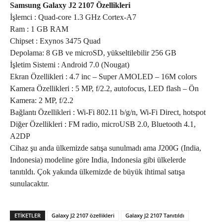
Samsung Galaxy J2 2107 Özellikleri
İşlemci : Quad-core 1.3 GHz Cortex-A7
Ram : 1 GB RAM
Chipset : Exynos 3475 Quad
Depolama: 8 GB ve microSD, yükseltilebilir 256 GB
İşletim Sistemi : Android 7.0 (Nougat)
Ekran Özellikleri : 4.7 inc – Super AMOLED – 16M colors
Kamera Özellikleri : 5 MP, f/2.2, autofocus, LED flash – Ön
Kamera: 2 MP, f/2.2
Bağlantı Özellikleri : Wi-Fi 802.11 b/g/n, Wi-Fi Direct, hotspot
Diğer Özellikleri : FM radio, microUSB 2.0, Bluetooth 4.1,
A2DP
Cihaz şu anda ülkemizde satışa sunulmadı ama J200G (India,
Indonesia) modeline göre India, Indonesia gibi ülkelerde
tanıtıldı. Çok yakında ülkemizde de büyük ihtimal satışa
sunulacaktır.
ETIKETLER
Galaxy J2 2107 özellikleri
Galaxy J2 2107 Tanıtıldı