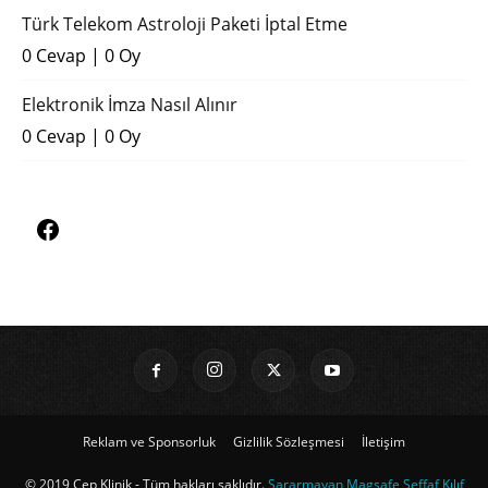
Türk Telekom Astroloji Paketi İptal Etme
0 Cevap
|
0 Oy
Elektronik İmza Nasıl Alınır
0 Cevap
|
0 Oy
Reklam ve Sponsorluk
Gizlilik Sözleşmesi
İletişim
© 2019 Cep Klinik - Tüm hakları saklıdır.
Sararmayan Magsafe Şeffaf Kılıf