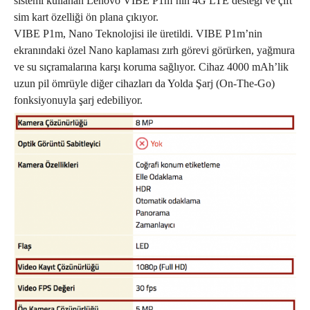
sistemi kullanan Lenovo VIBE P1m’nin 4G LTE desteği ve çift
sim kart özelliği ön plana çıkıyor.
VIBE P1m, Nano Teknolojisi ile üretildi. VIBE P1m’nin
ekranındaki özel Nano kaplaması zırh görevi görürken, yağmura
ve su sıçramalarına karşı koruma sağlıyor. Cihaz 4000 mAh’lik
uzun pil ömrüyle diğer cihazları da Yolda Şarj (On-The-Go)
fonksiyonuyla şarj edebiliyor.