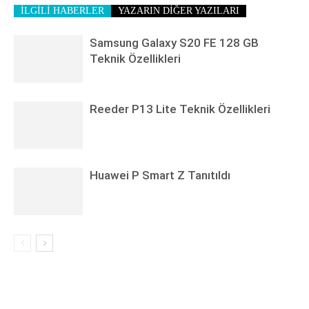
İLGİLİ HABERLER
YAZARIN DİĞER YAZILARI
Samsung Galaxy S20 FE 128 GB
Teknik Özellikleri
Reeder P13 Lite Teknik Özellikleri
Huawei P Smart Z Tanıtıldı