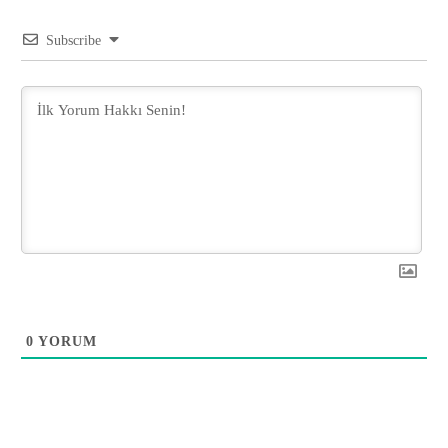
Subscribe
0
YORUM