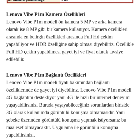
Lenovo Vibe P1m Kamera Özellikleri
Lenovo Vibe P1m modeli ön kamera 5 MP ve arka kamera
olarak ise 8 MP gibi bir kamera kullanıyor. Kamera özellikleri
arasında en belirgin özellikleri arasında Full Hd çekim
yapabiliyor ve HDR özelliğine sahip olması diyebiliriz. Özellikle
Full HD çekim yapabilmesi gayet iyi ve fiyat olarak tavsiye
edilebilir.
Lenovo Vibe P1m Bağlantı Özellikleri
Lenovo Vibe P1m modeli fiyatı bakımından bağlantı
özelliklerinde de gayet iyi diyebiliriz. Lenovo Vibe P1m modeli
4G bağlantını destekliyor yani 4G ile hızlı bir internet deneyimi
yaşayabilirsiniz. Burada yaşayabileceğiniz sorunlardan biriside
3G olarak kullanımda görüntülü konuşma olmamasıdır. Yani
şebeke üzerinden görüntülü konuşma yapmak istiyorsanız bu
maalesef olmayacaktır. Uygulama ile görüntülü konuşma
yapabilirsiniz..