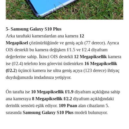
5- Samsung Galaxy S10 Plus
Arka taraftaki kameralardan ana kamera
12
Megapiksel
çözünürlüğünde ve geniş açılı (77 derece). Ayrıca
OIS destekli bu kamera değişken f/1.5 ve f/2.4 diyafram
değerlerine sahip. İkinci OIS destekli
12 Megapiksellik
kamera
ise (f/2.4) telefoto lens görevini üstlenirken
16 Megapiksellik
(f/2.2
) üçüncü kamera ise ultra geniş açıya (123 derece) ihtiyaç
duyduğunuzda imdadınıza yetişiyor.
Ön tarafta ise
10 Megapiksellik f/1.9
diyafram açıklığına sahip
ana kameraya
8 Megapiksellik f/2.2
diyafram açıklığındaki
derinlik sensörü eşlik ediyor.
109 Puan
alan cihazların 5.
sırasında
Samsung Galaxy S10 Plus
modeli bulunuyor.