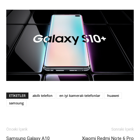
ETIKETLER
akıllı telefon
en iyi kameralı telefonlar
huawei
samsung
Önceki İçerik
Sonraki İçerik
Samsung Galaxy A10
Xiaomi Redmi Note 6 Pro