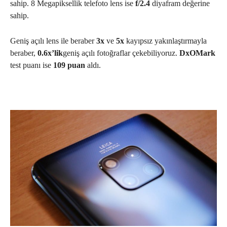
sahip. 8 Megapiksellik telefoto lens ise
f/2.4
diyafram değerine
sahip.
Geniş açılı lens ile beraber
3x
ve
5x
kayıpsız yakınlaştırmayla
beraber,
0.6x’lik
geniş açılı fotoğraflar çekebiliyoruz.
DxOMark
test puanı ise
109 puan
aldı.