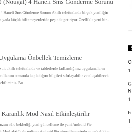
0 (Nougat) 4 Haneli Sms Gönderme Sorunu
4 Haneli Sms Gönderme Sorunu Akıllı telefonlarda birçok yeniliğin
rı yada küçük bilinmeyenleride peşinde getiriyor. Özellikle yeni bir...
 Uygulama Önbellek Temizleme
O
 ait akıllı telefonlarda ve tabletlerde kullandığınız uygulamaların
1
kullanım sırasında kapladığını bilgileri sıfırlayabilir ve oluşabilecek
ebilirsiniz. Bu...
G
N
1
F
Karanlık Mod Nasıl Etkinleştirilir
1
 uzun süre beklediği yeni güncelleme ile yani Android Pie
 Mod aktif hale geliyor. Android Pie güncellemesinde en çok dikkat