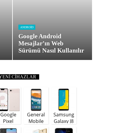
ANDROID
Google Android
Mesajlar’ın Web
Sürümü Nasıl Kullanılır
YENI CIHAZLAR
Google
General
Samsung
Pixel
Mobile
Galaxy J8
GM9 Plus
(64 GB)