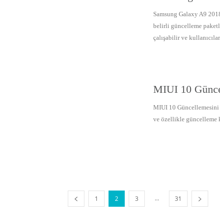
Samsung Galaxy A9 2018 
belirli güncelleme paketl
çalışabilir ve kullanıcıları
MIUI 10 Günce
MIUI 10 Güncellemesini A
ve özellikle güncelleme 
...
1
2
3
31