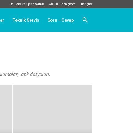
Reklam ve Sponsorluk
Gizlilik Sözleşmesi
İletişim
ar
Teknik Servis
Soru – Cevap
gulamalar, .apk dosyaları.