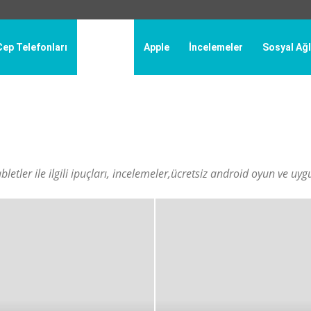
Cep Telefonları
Android
Apple
İncelemeler
Sosyal Ağl
elefonları
Genel
Gsm Operatörleri
İncelemeler
İnternet - Bilgisayar
Windows
Windows Phone
bletler ile ilgili ipuçları, incelemeler,ücretsiz android oyun ve uy