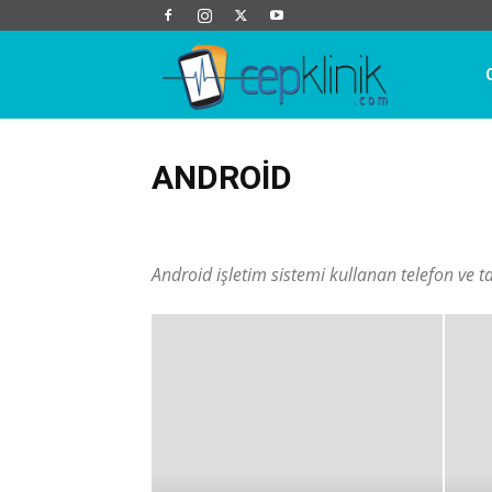
Cep
Klinik
ANDROID
Android
Apple
Bilim ve Teknoloji
Blog
Cep T
Karşılaştırma
Oyun
Sosyal Ağlar
Teknik Servis
Android işletim sistemi kullanan telefon ve ta