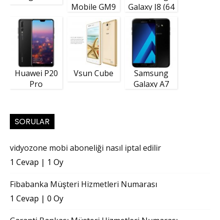
Mobile GM9
Galaxy J8 (64
Plus
GB)
Huawei P20
Vsun Cube
Samsung
Pro
Galaxy A7
(2018)
SORULAR
vidyozone mobi aboneliği nasıl iptal edilir
1 Cevap
|
1 Oy
Fibabanka Müşteri Hizmetleri Numarası
1 Cevap
|
0 Oy