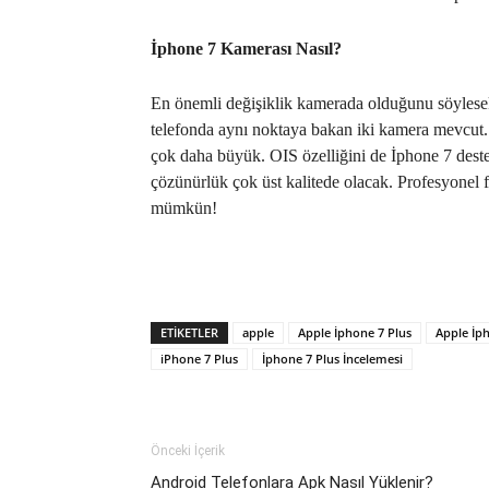
İphone 7 Kamerası Nasıl?
En önemli değişiklik kamerada olduğunu söylese
telefonda aynı noktaya bakan iki kamera mevcut. 
çok daha büyük. OIS özelliğini de İphone 7 destek
çözünürlük çok üst kalitede olacak. Profesyonel f
mümkün!
ETIKETLER
apple
Apple İphone 7 Plus
Apple İph
iPhone 7 Plus
İphone 7 Plus İncelemesi
Önceki İçerik
Android Telefonlara Apk Nasıl Yüklenir?