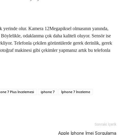
k yerinde olur. Kamera 12Megapiksel olmasının yanında,
Böylelikle, odaklanma çok daha kaliteli oluyor. Sensör ise
liyor. Telefonla çekilen görüntülerde gerek derinlik, gerek
otoğraf makinesi gibi çekimler yapmanız artık bu telefonla
one 7 Plus İncelemesi
iphone 7
İphone 7 İnceleme
Sonraki İçerik
Apple İphone İmei Sorgulama