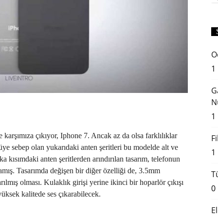
O
1
G
N
1
e karşımıza çıkıyor, Iphone 7. Ancak az da olsa farklılıklar
F
ye sebep olan yukarıdaki anten şeritleri bu modelde alt ve
1
 kısımdaki anten şeritlerden arındırılan tasarım, telefonun
mış. Tasarımda değişen bir diğer özelliği de, 3.5mm
T
ılmış olması. Kulaklık girişi yerine ikinci bir hoparlör çıkışı
0
üksek kalitede ses çıkarabilecek.
E