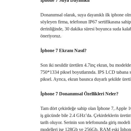
İphone 7 Suya Dayanıklı
Donanımsal olarak, suya dayanıklı ilk iphone olma
söyleyen firma, telefonun IP67 sertifikasına sah
derinliğinde, 30 dakika süresi boyunca suda kalab
öneriyoruz.
İphone 7 Ekranı Nasıl?
Son iki nesildir üretilen 4.7inç ekran, bu model
750*1334 piksel boyutlarında. IPS LCD tabana s
piksel. Ayrıca, ekran basınca duyarlı şekilde üreti
İphone 7 Donanımsal Özellikleri Neler?
Tam dört çekirdeğe sahip olan İphone 7, Apple 1
iş gücünde bile 2.4 GHz’da. Çekirdeklerin üretim
tarih oluyor. Serinin son telefonunda giriş mode
modelleri ise 128Gb ve 256Gb. RAM eski İphone 