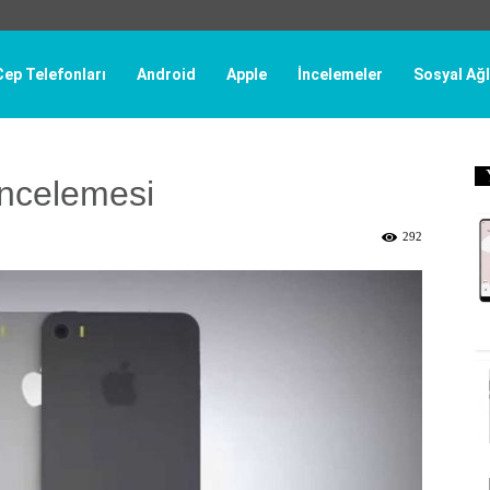
Cep Telefonları
Android
Apple
İncelemeler
Sosyal Ağl
İncelemesi
292