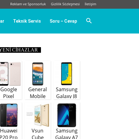
Reklam ve Sponsorluk
Gizlilik Sözleşmesi
İletişim
ar
Teknik Servis
Soru – Cevap
YENI CIHAZLAR
Google
General
Samsung
Pixel
Mobile
Galaxy J8
GM9 Plus
(64 GB)
Huawei
Vsun
Samsung
P20 Pro
Cube
Galaxy A7