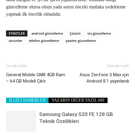
güncelleme olursa olsun yada sorun önceki mutlaka yedekleme
yapmak ilk öncelik olmalıdır.
ETIKETLER
android güncelleme
Çözüm
ios güncelleme
sorunlar
telefon güncelleme
yazılım güncelleme
Önceki İçerik
Sonraki İçerik
General Mobile GM8 4GB Ram
Asus Zenfone 3 Max için
– 64 GB Modeli Çıktı
Android 8.1 yayınlandı
İLGİLİ HABERLER
YAZARIN DİĞER YAZILARI
Samsung Galaxy S20 FE 128 GB
Teknik Özellikleri