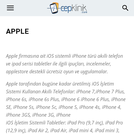
APPLE
Android
Apple
Bilim ve Teknoloji
Blog
Cep Telefonları
Genel
Gsm Operatörleri
İncelemeler
İnternet - Bilgisayar
Apple firmasına ait iOS sistemli iPhone türü akıllı telefon
Karşılaştırma
Oyun
Sosyal Ağlar
Teknik Servis
Windows
Windows Phone
ve ipad serisi tabletler ile ilgili ipuçları, incelemeler,
applestore destekli ücretsiz oyun ve uygulamalar.
Apple tarafından bugüne kadar üretilmiş iOS İşletim
Sistemi Kullanan Akıllı Telefonlar: iPhone 7,iPhone 7 Plus,
iPhone 6s, iPhone 6s Plus, iPhone 6 iPhone 6 Plus, iPhone
SE, iPhone 5s, iPhone 5c, iPhone 5, iPhone 4s, iPhone 4,
iPhone 3GS, iPhone 3G, iPhone
iOS İşletim Sistemli Tabletler: iPad Pro (9,7 inç), iPad Pro
(12,9 inç), iPad Air 2, iPad Air, iPad mini 4, iPad mini 3,