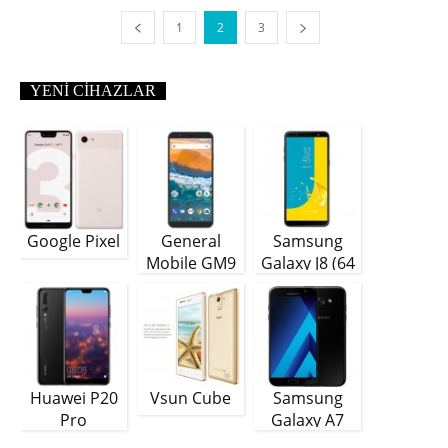
1
2
3
YENI CIHAZLAR
Google Pixel
General
Samsung
Mobile GM9
Galaxy J8 (64
Plus
GB)
Huawei P20
Vsun Cube
Samsung
Pro
Galaxy A7
(2018)